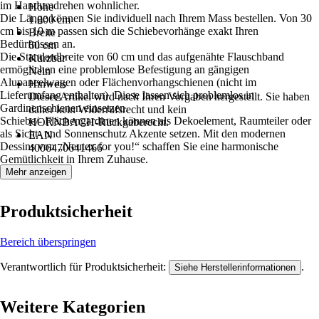
im Handumdrehen wohnlicher.
Höhe
Die Länge können Sie individuell nach Ihrem Mass bestellen. Von 30
1.000 cm
cm bis 10 m passen sich die Schiebevorhänge exakt Ihren
Breite
Bedürfnissen an.
60 cm
Die Standardbreite von 60 cm und das aufgenähte Flauschband
Kürzbar
ermöglichen eine problemlose Befestigung an gängigen
Nein
Alupaneelwagen oder Flächenvorhangschienen (nicht im
Hinweis
Lieferumfang enthalten). Diese lassen sich problemlos in
Dieser Artikel wird nach Ihren Vorgaben hergestellt. Sie haben
Gardinenschienen einsetzen.
daher kein Widerrufsrecht und kein
Schiebe/- Flächengardinen können als Dekoelement, Raumteiler oder
HORNBACH‑Rückgaberecht.
als Sicht- und Sonnenschutz Akzente setzen. Mit den modernen
EAN
Dessins von „Neutex for you!“ schaffen Sie eine harmonische
4006470641466
Gemütlichkeit in Ihrem Zuhause.
Mehr anzeigen
Produktsicherheit
Bereich überspringen
Verantwortlich für Produktsicherheit:
.
Siehe Herstellerinformationen
Weitere Kategorien