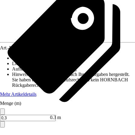
Art.-Nr.
12486732
Maße (BxH)
:
60 cm x maximaal 10 m
Lichtdurchlässigkeit
:
Tageslicht
Aufhängungsart
:
Klettbefestigung
Hinweis: Dieser Artikel wird nach Ihren Vorgaben hergestellt.
Sie haben daher kein Widerrufsrecht und kein HORNBACH
Rückgaberecht.
Mehr Artikeldetails
Menge (m)
Verkauf durch:
HORNBACH
0.3 m