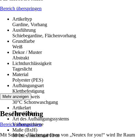
Bereich überspringen
Artikeltyp
Gardine, Vorhang
Ausführung
Schiebegardine, Flächenvorhang
Grundfarbe
Weiß
Dekor / Muster
Abstrakt
Lichtdurchlässigkeit
Tageslicht
Material
Polyester (PES)
Aufhängungsart
Klettbefestigung
Pflegehinweis
Mehr anzeigen
30°C Schonwaschgang
Artikelart
Beschreibung
Einzelartikel
Art des Aufhängungssystems
Bereich überspringen
Vorhangschiene
Maße (BxH)
Mit Schiebe/- Flächengardinen von „Neutex for you!“ wird Ihr Raum
60 cm x maximaal 10 m