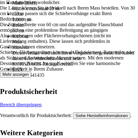
im Handumdrehen wohnlicher.
Maße (BxH)
Die Länge können Sie individuell nach Ihrem Mass bestellen. Von 30
60 cm x maximaal 10 m
cm bis 10 m passen sich die Schiebevorhänge exakt Ihren
Höhe
Bedürfnissen an.
1.000 cm
Die Standardbreite von 60 cm und das aufgenähte Flauschband
Breite
ermöglichen eine problemlose Befestigung an gängigen
60 cm
Alupaneelwagen oder Flächenvorhangschienen (nicht im
Kürzbar
Lieferumfang enthalten). Diese lassen sich problemlos in
Nein
Gardinenschienen einsetzen.
Hinweis
Schiebe/- Flächengardinen können als Dekoelement, Raumteiler oder
Dieser Artikel wird nach Ihren Vorgaben hergestellt. Sie haben
als Sicht- und Sonnenschutz Akzente setzen. Mit den modernen
daher kein Widerrufsrecht und kein
Dessins von „Neutex for you!“ schaffen Sie eine harmonische
HORNBACH‑Rückgaberecht.
Gemütlichkeit in Ihrem Zuhause.
EAN
Mehr anzeigen
4006470641435
Produktsicherheit
Bereich überspringen
Verantwortlich für Produktsicherheit:
.
Siehe Herstellerinformationen
Weitere Kategorien