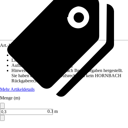
Art.-Nr.
12486750
Maße (BxH)
:
60 cm x maximaal 10 m
Lichtdurchlässigkeit
:
Tageslicht
Aufhängungsart
:
Klettbefestigung
Hinweis: Dieser Artikel wird nach Ihren Vorgaben hergestellt.
Sie haben daher kein Widerrufsrecht und kein HORNBACH
Rückgaberecht.
Mehr Artikeldetails
Menge (m)
Verkauf durch:
HORNBACH
0.3 m