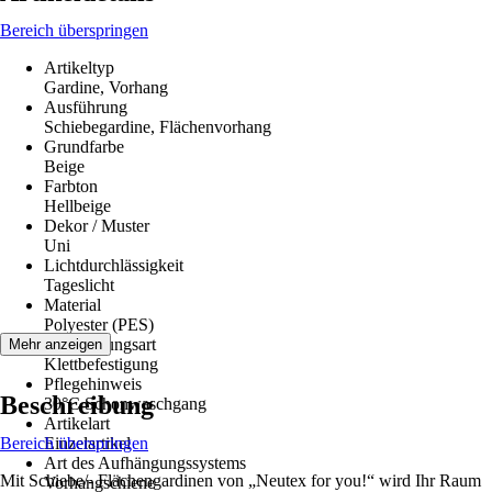
Bereich überspringen
Artikeltyp
Gardine, Vorhang
Ausführung
Schiebegardine, Flächenvorhang
Grundfarbe
Beige
Farbton
Hellbeige
Dekor / Muster
Uni
Lichtdurchlässigkeit
Tageslicht
Material
Polyester (PES)
Aufhängungsart
Mehr anzeigen
Klettbefestigung
Pflegehinweis
Beschreibung
30°C Schonwaschgang
Artikelart
Bereich überspringen
Einzelartikel
Art des Aufhängungssystems
Mit Schiebe/- Flächengardinen von „Neutex for you!“ wird Ihr Raum
Vorhangschiene