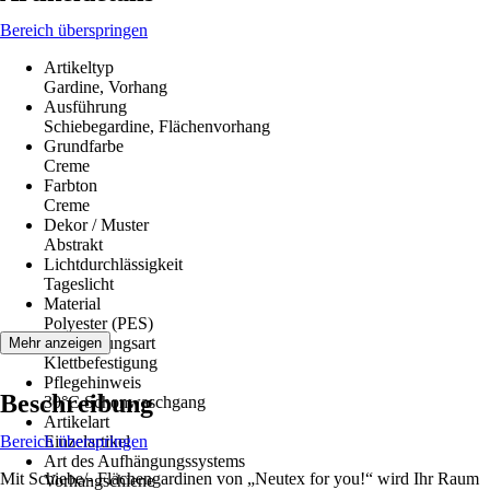
Bereich überspringen
Artikeltyp
Gardine, Vorhang
Ausführung
Schiebegardine, Flächenvorhang
Grundfarbe
Creme
Farbton
Creme
Dekor / Muster
Abstrakt
Lichtdurchlässigkeit
Tageslicht
Material
Polyester (PES)
Aufhängungsart
Mehr anzeigen
Klettbefestigung
Pflegehinweis
Beschreibung
30°C Schonwaschgang
Artikelart
Bereich überspringen
Einzelartikel
Art des Aufhängungssystems
Mit Schiebe/- Flächengardinen von „Neutex for you!“ wird Ihr Raum
Vorhangschiene