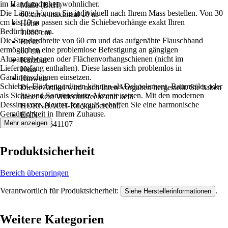
im Handumdrehen wohnlicher.
Maße (BxH)
Die Länge können Sie individuell nach Ihrem Mass bestellen. Von 30
60 cm x maximaal 10 m
cm bis 10 m passen sich die Schiebevorhänge exakt Ihren
Höhe
Bedürfnissen an.
1.000 cm
Die Standardbreite von 60 cm und das aufgenähte Flauschband
Breite
ermöglichen eine problemlose Befestigung an gängigen
60 cm
Alupaneelwagen oder Flächenvorhangschienen (nicht im
Kürzbar
Lieferumfang enthalten). Diese lassen sich problemlos in
Nein
Gardinenschienen einsetzen.
Hinweis
Schiebe/- Flächengardinen können als Dekoelement, Raumteiler oder
Dieser Artikel wird nach Ihren Vorgaben hergestellt. Sie haben
als Sicht- und Sonnenschutz Akzente setzen. Mit den modernen
daher kein Widerrufsrecht und kein
Dessins von „Neutex for you!“ schaffen Sie eine harmonische
HORNBACH‑Rückgaberecht.
Gemütlichkeit in Ihrem Zuhause.
EAN
Mehr anzeigen
4006470641107
Produktsicherheit
Bereich überspringen
Verantwortlich für Produktsicherheit:
.
Siehe Herstellerinformationen
Weitere Kategorien