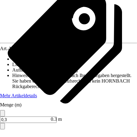
Art.-Nr.
12486746
Maße (BxH)
:
60 cm x maximaal 10 m
Lichtdurchlässigkeit
:
Tageslicht
Aufhängungsart
:
Klettbefestigung
Hinweis: Dieser Artikel wird nach Ihren Vorgaben hergestellt.
Sie haben daher kein Widerrufsrecht und kein HORNBACH
Rückgaberecht.
Mehr Artikeldetails
Menge (m)
Verkauf durch:
HORNBACH
0.3 m