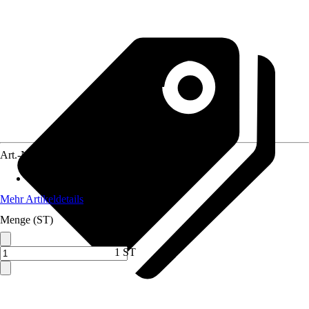
Art.-Nr.
10463530
Material
:
Edelstahl
Mehr Artikeldetails
Menge (ST)
1 ST