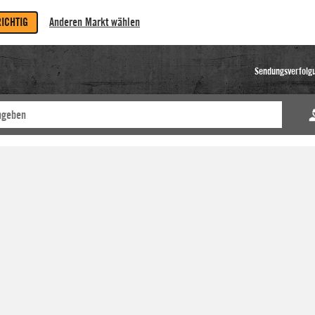
RICHTIG
Anderen Markt wählen
Sendungsverfolg