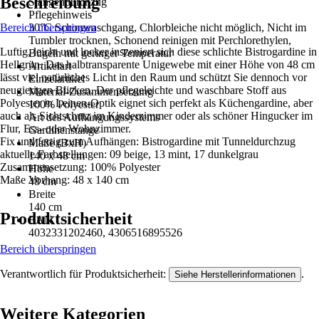
Beschreibung
Stangendurchzug
Pflegehinweis
Bereich überspringen
30°C Schonwaschgang, Chlorbleiche nicht möglich, Nicht im
Tumbler trocknen, Schonend reinigen mit Perchlorethylen,
Luftig, leicht und locker inszeniert sich diese schlichte Bistrogardine in
Bügeln mit geringer Temperatur
Hellgrün. Das halbtransparente Unigewebe mit einer Höhe von 48 cm
Artikelart
lässt viel natürliches Licht in den Raum und schützt Sie dennoch vor
Einzelartikel
neugierigen Blicken. Der pflegeleichte und waschbare Stoff aus
Material-Zusammensetzung
Polyester in Leinen-Optik eignet sich perfekt als Küchengardine, aber
100% Polyester
auch als Sichtschutz im Kinderzimmer oder als schöner Hingucker im
Art des Aufhängungssystems
Flur, Ess- oder Wohnzimmer.
Gardinenstange
Fix und fertig zum Aufhängen: Bistrogardine mit Tunneldurchzug
Maße (BxH)
aktuelle Farbstellungen: 09 beige, 13 mint, 17 dunkelgrau
140 x 48 cm
Zusammensetzung: 100% Polyester
Höhe
Maße Vorhang: 48 x 140 cm
48 cm
Breite
140 cm
Produktsicherheit
EAN
4032331202460, 4306516895526
Bereich überspringen
Verantwortlich für Produktsicherheit:
.
Siehe Herstellerinformationen
Weitere Kategorien