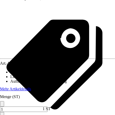
Art.-Nr.
10701664
Maße (BxH)
:
140 x 48 cm
Lichtdurchlässigkeit
:
Transparent
Aufhängungsart
:
Stangendurchzug
Mehr Artikeldetails
Menge (ST)
1 ST