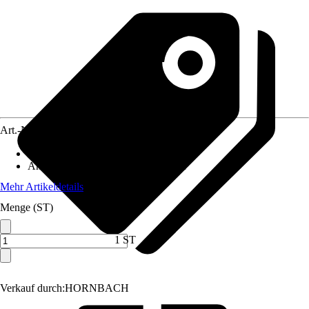
Art.-Nr.
3830136
Ausführung
:
Schaumstoffpatrone
Anwendungsbereich
:
Aquariumfilter
Mehr Artikeldetails
Menge (ST)
1 ST
Verkauf durch:
HORNBACH