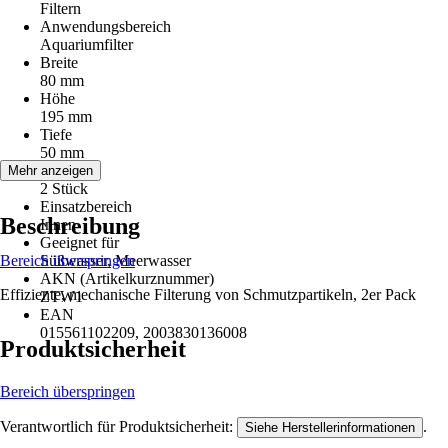
Filtern
Anwendungsbereich
Aquariumfilter
Breite
80 mm
Höhe
195 mm
Tiefe
50 mm
Inhalt
Mehr anzeigen
2 Stück
Einsatzbereich
Beschreibung
Innen
Geeignet für
Bereich überspringen
Süßwasser, Meerwasser
AKN (Artikelkurznummer)
Effiziente, mechanische Filterung von Schmutzpartikeln, 2er Pack
ZTW1
EAN
015561102209, 2003830136008
Produktsicherheit
Bereich überspringen
Verantwortlich für Produktsicherheit:
.
Siehe Herstellerinformationen