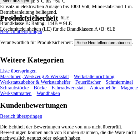
Funktionsbereich: 5°C bis +60°C
Mehr anzeigen
Einsatz in elektrischen Anlagen bis 1000 Volt, Mindestabstand 1 m.
Betriebsanleitung beiliegend.
Produktsicherheit
Brandklasse A: Rating: 21A = 6LE
Brandklasse B: Rating: 144B = 9LE
Löschmitteleinheiten (LE) für die Brandklassen A+B: 6LE
Bereich überspringen
Verantwortlich für Produktsicherheit:
.
Siehe Herstellerinformationen
Weitere Kategorien
Liste überspringen
Maschinen, Werkzeug & Werkstatt
Werkstatteinrichtung
Werkstattzubehör & Werkstatthelfer
Feuerlöscher
Schmiermittel
Schraubstöcke
Böcke
Fahrradwerkstatt
Autozubehör
Magnete
Werkstattmatten
Wandhaken
Kundenbewertungen
Bereich überspringen
Die Echtheit der Bewertungen wurde von uns nicht überprüft.
Bewertungen können auch von Kunden stammen, die die Ware nicht
nachweislich genutzt oder gekauft haben.