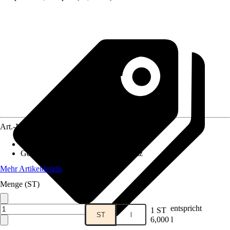
Art.-Nr.
12338524
Einsatzbereich
:
Brandschutz
Geeignet für
:
Häuslicher Brandschutz
Mehr Artikeldetails
Menge (ST)
entspricht
1 ST
ST
l
6,000 l