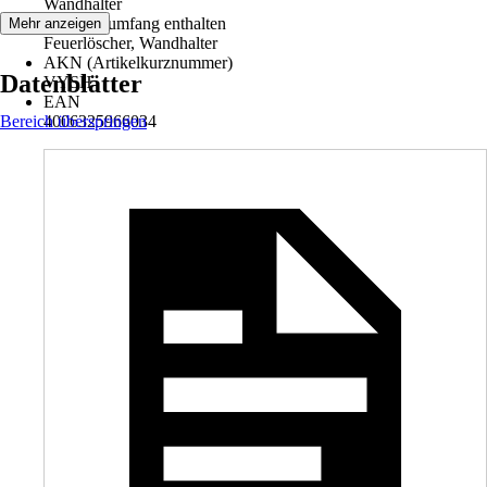
Wandhalter
Im Lieferumfang enthalten
Mehr anzeigen
Feuerlöscher, Wandhalter
AKN (Artikelkurznummer)
Datenblätter
VYSH
EAN
Bereich überspringen
4006325966034