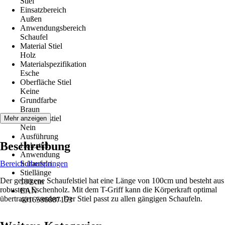
Stiel
Einsatzbereich
Außen
Anwendungsbereich
Schaufel
Material Stiel
Holz
Materialspezifikation
Esche
Oberfläche Stiel
Keine
Grundfarbe
Braun
Teleskopstiel
Mehr anzeigen
Nein
Ausführung
Beschreibung
Holzstiel
Anwendung
Bereich überspringen
Schaufeln
Stiellänge
Der gebogene Schaufelstiel hat eine Länge von 100cm und besteht aus
100 cm
robustem Eschenholz. Mit dem T-Griff kann die Körperkraft optimal
EAN
übertragen werden. Der Stiel passt zu allen gängigen Schaufeln.
4016586887153