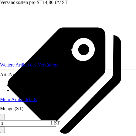
Versandkosten pro ST
14,86 €
*
/
ST
Weitere Artikel des Verkäufers
Art.-Nr.
12578676
Material Stiel
:
Holz
Oberfläche Stiel
:
Keine
Mehr Artikeldetails
Menge (ST)
1 ST