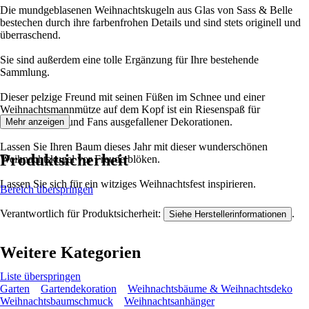
Die mundgeblasenen Weihnachtskugeln aus Glas von Sass & Belle
bestechen durch ihre farbenfrohen Details und sind stets originell und
überraschend.
Sie sind außerdem eine tolle Ergänzung für Ihre bestehende
Sammlung.
Dieser pelzige Freund mit seinen Füßen im Schnee und einer
Weihnachtsmannmütze auf dem Kopf ist ein Riesenspaß für
Schafliebhaber und Fans ausgefallener Dekorationen.
Mehr anzeigen
Lassen Sie Ihren Baum dieses Jahr mit dieser wunderschönen
Produktsicherheit
Weihnachtskugel vor Freude blöken.
Lassen Sie sich für ein witziges Weihnachtsfest inspirieren.
Bereich überspringen
Verantwortlich für Produktsicherheit:
.
Siehe Herstellerinformationen
Weitere Kategorien
Liste überspringen
Garten
Gartendekoration
Weihnachtsbäume & Weihnachtsdeko
Weihnachtsbaumschmuck
Weihnachtsanhänger