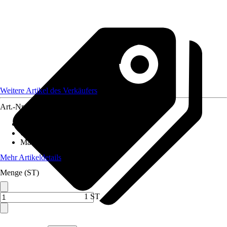
Weitere Artikel des Verkäufers
Art.-Nr.
12590476
Artikeltyp
:
Weihnachtsbaumkugel
Grundfarbe
:
Weiß
Material
:
Glas
Mehr Artikeldetails
Menge (ST)
1 ST