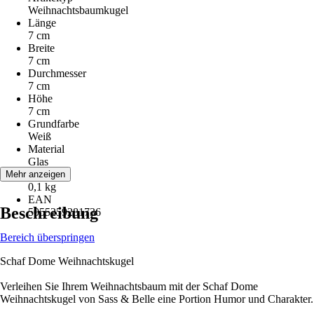
Weihnachtsbaumkugel
Länge
7 cm
Breite
7 cm
Durchmesser
7 cm
Höhe
7 cm
Grundfarbe
Weiß
Material
Glas
Gewicht
Mehr anzeigen
0,1 kg
EAN
Beschreibung
5055259281736
Bereich überspringen
Schaf Dome Weihnachtskugel
Verleihen Sie Ihrem Weihnachtsbaum mit der Schaf Dome
Weihnachtskugel von Sass & Belle eine Portion Humor und Charakter.