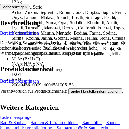
12 kg
Passend zu Serie
Mehr anzeigen
Achat, Zirkon, Seprentin, Rubin, Coral, Dioptas, Saphir, Perlit,
Onyx, Limonit, Malaya, Spinell, Losith, Smaragd, Petalit,
Beschreibung
Piemon, Malachit, Soma, Opal, Sodalith, Rhodonit, Apatit,
Lyanit, Turmalin, Markasit, Bronzit, Californit, Fuchsit, Topas,
Bereich überspringen
Norina, Larina, Maurin, Mariado, Bodina, Farina, Sodina,
Siirina, Rodina, Jarina, Gobina, Malina, Helina, Siona, Omelia,
Die WEKA Saunasteinesind echte, finnische Olivindiabas-Steine. Sie
Slora, Ismada, Zavea, Nukura, Sakura, Tinai, Maavo, Clatina,
stehen für hochwertige Qualität und weisen eine hohe
Kanami, Tamara, Wojave, Monara, Mahib, Tenja, Kanja, Sinja,
Wärmespeicherungskapazität auf. Perfekt für Ihre Sauna!
Monja, Wanja, Laja, Maria, Silja, Madja, Flicja, Tonja, Milja
Maße (BxHxT)
N/A x N/A x N/A
Produktsicherheit
AKN (Artikelkurznummer)
D2ZP
EAN
Bereich überspringen
2004046610009, 4004581005153
Verantwortlich für Produktsicherheit:
.
Siehe Herstellerinformationen
Weitere Kategorien
Liste überspringen
Bad & Sanitär
Saunen & Infrarotkabinen
Saunaöfen
Saunen
Saunen mit Expresslieferung
Saunazubehör & Saunatechnik