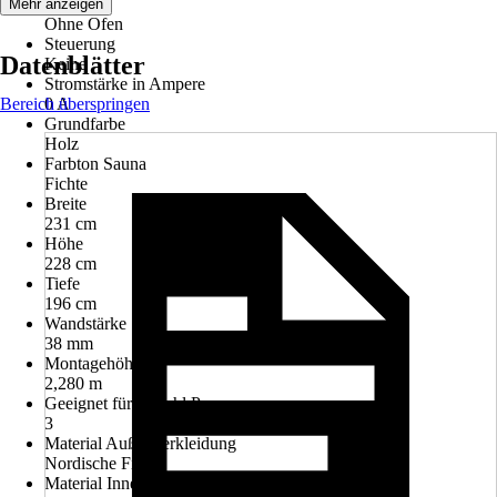
Ofen Typ
Mehr anzeigen
Ohne Ofen
Steuerung
Datenblätter
Keine
Stromstärke in Ampere
Bereich überspringen
0 A
Grundfarbe
Holz
Farbton Sauna
Fichte
Breite
231 cm
Höhe
228 cm
Tiefe
196 cm
Wandstärke
38 mm
Montagehöhe
2,280 m
Geeignet für Anzahl Personen
3
Material Außenverkleidung
Nordische Fichte
Material Innenverkleidung