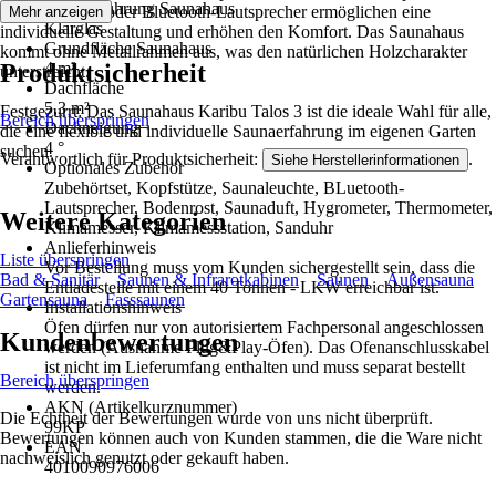
Glasausführung Saunahaus
Saunaleuchten oder Bluetooth-Lautsprecher ermöglichen eine
Mehr anzeigen
Klarglas
individuelle Gestaltung und erhöhen den Komfort. Das Saunahaus
Grundfläche Saunahaus
kommt ohne Metallrahmen aus, was den natürlichen Holzcharakter
Produktsicherheit
4 m²
unterstreicht.
Dachfläche
5,3 m²
Festgezurrt: Das Saunahaus Karibu Talos 3 ist die ideale Wahl für alle,
Bereich überspringen
Dachneigung
die eine flexible und individuelle Saunaerfahrung im eigenen Garten
4 °
suchen.
Verantwortlich für Produktsicherheit:
.
Siehe Herstellerinformationen
Optionales Zubehör
Zubehörtset, Kopfstütze, Saunaleuchte, BLuetooth-
Lautsprecher, Bodenrost, Saunaduft, Hygrometer, Thermometer,
Weitere Kategorien
Klimamesser, Klimamessstation, Sanduhr
Anlieferhinweis
Liste überspringen
Vor Bestellung muss vom Kunden sichergestellt sein, dass die
Bad & Sanitär
Saunen & Infrarotkabinen
Saunen
Außensauna
Entladestelle mit einem 40 Tonnen - LKW erreichbar ist.
Gartensauna
Fasssaunen
Installationshinweis
Öfen dürfen nur von autorisiertem Fachpersonal angeschlossen
Kundenbewertungen
werden (Ausnahme Plug&Play-Öfen). Das Ofenanschlusskabel
ist nicht im Lieferumfang enthalten und muss separat bestellt
Bereich überspringen
werden.
AKN (Artikelkurznummer)
Die Echtheit der Bewertungen wurde von uns nicht überprüft.
99KP
Bewertungen können auch von Kunden stammen, die die Ware nicht
EAN
nachweislich genutzt oder gekauft haben.
4010090976006