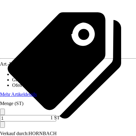
Art.-Nr.
12012595
Ausführung
:
Saunahaus
Grundfläche Saunahaus
:
4 m²
Ofen Typ
:
Ohne Ofen
Mehr Artikeldetails
Menge (ST)
1 ST
Verkauf durch:
HORNBACH