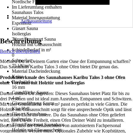
Nordische Fichte
Im Lieferumfang enthalten
Saunahaus Talos
Material Innenausstattung
Aufbauanleitung
Espenholz
Glasart Sauna
Isolierglas
Türart/Fensterart Sauna
Beschreibung
Holztür mit Glasausschnitt
Schindelbedarf in m²
Bereich überspringen
0
Schneelast
Möchtest Du in Deinem Garten eine Oase der Entspannung schaffen?
75 kN/m²
Das Saunahaus Karibu Talos 3 ohne Ofen bietet Dir genau das.
Material Dacheindeckung
Keine
Produktmerkmale des Saunahauses Karibu Talos 3 ohne Ofen
Dachstärke
ohne Vorraum mit Holztür und Isolierglas
16 mm
Grundfläche Sauna
Darum solltest Du zugreifen: Dieses Saunahaus bietet Platz für bis zu
4 m²
drei Personen und ist ideal zum Ausruhen, Entspannen und Schwitzen.
Glasausführung Sauna
Mit einer Grundfläche von 4 m² passt es perfekt in viele Gärten. Die
Klar Hell
Holztür mit Glasausschnitt sorgt für eine ansprechende Optik und lässt
Glasart Saunahaus
natürliches Licht ins Innere. Da das Saunahaus ohne Ofen geliefert
Isolierglas
wird, hast Du die Freiheit, einen Ofen Deiner Wahl zu installieren.
Türart/Fensterart Saunahaus
Beachte, dass der Ofenanschluss von autorisiertem Fachpersonal
Holztür mit Glasausschnitt
vorgenommen werden muss. Optionales Zubehör wie Kopfstützen,