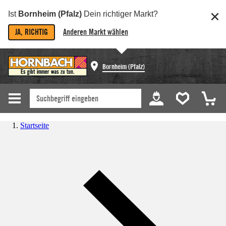
Ist
Bornheim (Pfalz)
Dein richtiger Markt?
JA, RICHTIG
Anderen Markt wählen
Bornheim (Pfalz)
Startseite