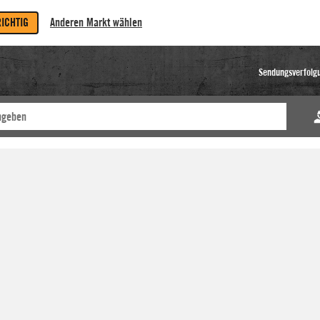
RICHTIG
Anderen Markt wählen
Sendungsverfolg