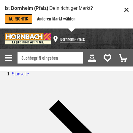
Ist
Bornheim (Pfalz)
Dein richtiger Markt?
JA, RICHTIG
Anderen Markt wählen
Bornheim (Pfalz)
Startseite