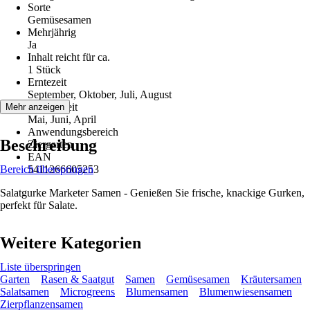
Sorte
Gemüsesamen
Mehrjährig
Ja
Inhalt reicht für ca.
1 Stück
Erntezeit
September, Oktober, Juli, August
Aussaatzeit
Mehr anzeigen
Mai, Juni, April
Anwendungsbereich
Beschreibung
Ziergarten
EAN
Bereich überspringen
5411266605253
Salatgurke Marketer Samen - Genießen Sie frische, knackige Gurken,
perfekt für Salate.
Weitere Kategorien
Liste überspringen
Garten
Rasen & Saatgut
Samen
Gemüsesamen
Kräutersamen
Salatsamen
Microgreens
Blumensamen
Blumenwiesensamen
Zierpflanzensamen