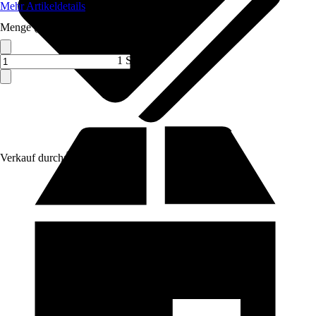
Mehr Artikeldetails
Menge (ST)
1 ST
Verkauf durch:
Saflax