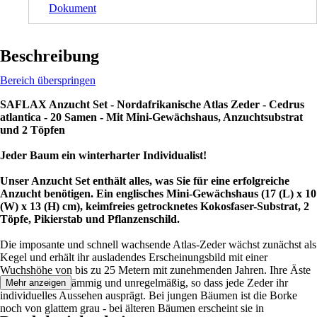
Dokument
Beschreibung
Bereich überspringen
SAFLAX Anzucht Set - Nordafrikanische Atlas Zeder - Cedrus
atlantica - 20 Samen - Mit Mini-Gewächshaus, Anzuchtsubstrat
und 2 Töpfen
Jeder Baum ein winterharter Individualist!
Unser Anzucht Set enthält alles, was Sie für eine erfolgreiche
Anzucht benötigen. Ein englisches Mini-Gewächshaus (17 (L) x 10
(W) x 13 (H) cm), keimfreies getrocknetes Kokosfaser-Substrat, 2
Töpfe, Pikierstab und Pflanzenschild.
Die imposante und schnell wachsende Atlas-Zeder wächst zunächst als
Kegel und erhält ihr ausladendes Erscheinungsbild mit einer
Wuchshöhe von bis zu 25 Metern mit zunehmenden Jahren. Ihre Äste
wachsen mehrstämmig und unregelmäßig, so dass jede Zeder ihr
Mehr anzeigen
individuelles Aussehen ausprägt. Bei jungen Bäumen ist die Borke
noch von glattem grau - bei älteren Bäumen erscheint sie in