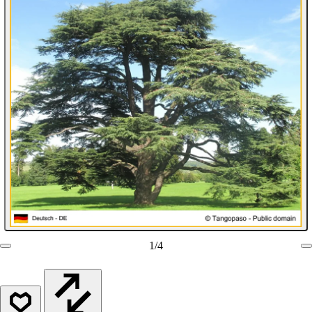
1
/
4