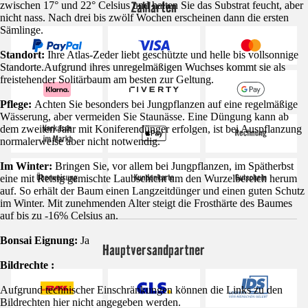
Zahlarten
zwischen 17° und 22° Celsius und halten Sie das Substrat feucht, aber
nicht nass. Nach drei bis zwölf Wochen erscheinen dann die ersten
Sämlinge.
Standort:
Ihre Atlas-Zeder liebt geschützte und helle bis vollsonnige
Standorte.Aufgrund ihres unregelmäßigen Wuchses kommt sie als
freistehender Solitärbaum am besten zur Geltung.
Pflege:
Achten Sie besonders bei Jungpflanzen auf eine regelmäßige
Wässerung, aber vermeiden Sie Staunässe. Eine Düngung kann ab
dem zweiten Jahr mit Koniferendünger erfolgen, ist bei Auspflanzung
normalerweise aber nicht notwendig.
Im Winter:
Bringen Sie, vor allem bei Jungpflanzen, im Spätherbst
eine mit Reisig gemischte Laubschicht um den Wurzelbereich herum
auf. So erhält der Baum einen Langzeitdünger und einen guten Schutz
im Winter. Mit zunehmenden Alter steigt die Frosthärte des Baumes
auf bis zu -16% Celsius an.
Bonsai Eignung:
Ja
Hauptversandpartner
Bildrechte :
Aufgrund technischer Einschränkungen können die Links zu den
Bildrechten hier nicht angegeben werden.