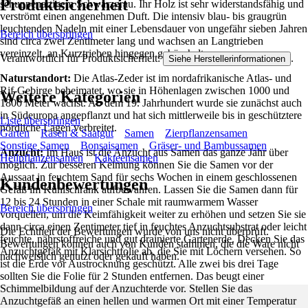
Produktsicherheit
schuppenartigem Schwarzgrau. Ihr Holz ist sehr widerstandsfähig und
verströmt einen angenehmen Duft. Die intensiv blau- bis graugrün
leuchtenden Nadeln mit einer Lebensdauer von ungefähr sieben Jahren
Bereich überspringen
sind circa zwei Zentimeter lang und wachsen an Langtrieben
vereinzelt, an Kurztrieben hingegen gebüschelt.
Verantwortlich für Produktsicherheit:
.
Siehe Herstellerinformationen
Naturstandort:
Die Atlas-Zeder ist im nordafrikanische Atlas- und
Rif-Gebirge beheimatet, wo sie in Höhenlagen zwischen 1000 und
Weitere Kategorien
1800 Meter wächst. Ab dem 19. Jahrhundert wurde sie zunächst auch
in Südeuropa angepflanzt und hat sich mittlerweile bis in geschütztere
Liste überspringen
nördliche Lagen verbreitet.
Garten
Rasen & Saatgut
Samen
Zierpflanzensamen
Sonstige Samen
Bonsaisamen
Gräser- und Bambussamen
Anzucht:
Im Haus ist die Anzucht aus Samen das ganze Jahr über
Heilpflanzensamen
Kakteensamen
möglich. Zur besseren Keimung können Sie die Samen vor der
Aussaat in feuchtem Sand für sechs Wochen in einem geschlossenen
Kundenbewertungen
Gefäß im Kühlschrank aufbewahren. Lassen Sie die Samen dann für
12 bis 24 Stunden in einer Schale mit raumwarmem Wasser
Bereich überspringen
vorquellen, um die Keimfähigkeit weiter zu erhöhen und setzen Sie sie
dann circa einen Zentimeter tief in feuchtes Anzuchtsubstrat oder leicht
Die Echtheit der Bewertungen wurde von uns nicht überprüft.
feuchte, nährstoffreiche und gut drainierte Gartenerde. Decken Sie das
Bewertungen können auch von Kunden stammen, die die Ware nicht
Anzuchtgefäß mit Klarsichtfolie ab, die Sie mit Löchern versehen. So
nachweislich genutzt oder gekauft haben.
ist die Erde vor Austrocknung geschützt. Alle zwei bis drei Tage
sollten Sie die Folie für 2 Stunden entfernen. Das beugt einer
Schimmelbildung auf der Anzuchterde vor. Stellen Sie das
Anzuchtgefäß an einen hellen und warmen Ort mit einer Temperatur