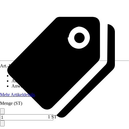
Art.-Nr.
10318441
Artikeltyp
:
Ersatzteil, Kette
Ausführung
:
Sägekette
Anwendungsbereich
:
Kettensäge
Mehr Artikeldetails
Menge (ST)
1 ST