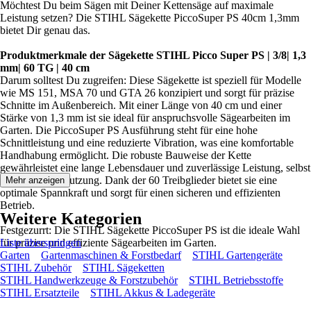
Möchtest Du beim Sägen mit Deiner Kettensäge auf maximale
Leistung setzen? Die STIHL Sägekette PiccoSuper PS 40cm 1,3mm
bietet Dir genau das.
Produktmerkmale der Sägekette STIHL Picco Super PS | 3/8| 1,3
mm| 60 TG | 40 cm
Darum solltest Du zugreifen: Diese Sägekette ist speziell für Modelle
wie MS 151, MSA 70 und GTA 26 konzipiert und sorgt für präzise
Schnitte im Außenbereich. Mit einer Länge von 40 cm und einer
Stärke von 1,3 mm ist sie ideal für anspruchsvolle Sägearbeiten im
Garten. Die PiccoSuper PS Ausführung steht für eine hohe
Schnittleistung und eine reduzierte Vibration, was eine komfortable
Handhabung ermöglicht. Die robuste Bauweise der Kette
gewährleistet eine lange Lebensdauer und zuverlässige Leistung, selbst
bei intensiver Nutzung. Dank der 60 Treibglieder bietet sie eine
Mehr anzeigen
optimale Spannkraft und sorgt für einen sicheren und effizienten
Betrieb.
Weitere Kategorien
Festgezurrt: Die STIHL Sägekette PiccoSuper PS ist die ideale Wahl
für präzise und effiziente Sägearbeiten im Garten.
Liste überspringen
Garten
Gartenmaschinen & Forstbedarf
STIHL Gartengeräte
STIHL Zubehör
STIHL Sägeketten
STIHL Handwerkzeuge & Forstzubehör
STIHL Betriebsstoffe
STIHL Ersatzteile
STIHL Akkus & Ladegeräte