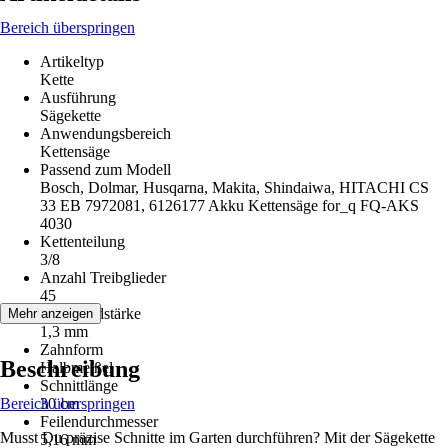
Bereich überspringen
Artikeltyp
Kette
Ausführung
Sägekette
Anwendungsbereich
Kettensäge
Passend zum Modell
Bosch, Dolmar, Husqarna, Makita, Shindaiwa, HITACHI CS
33 EB 7972081, 6126177 Akku Kettensäge for_q FQ-AKS
4030
Kettenteilung
3/8
Anzahl Treibglieder
45
Treibgliedstärke
Mehr anzeigen
1,3 mm
Zahnform
Beschreibung
Halbmeißel
Schnittlänge
Bereich überspringen
30 cm
Feilendurchmesser
Musst Du präzise Schnitte im Garten durchführen? Mit der Sägekette
5,16 mm