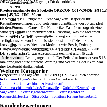
OREGON Q91VG045E gelingt Dir das mühelos.
Einsatzbereich
Außen
Produktmerkmale der Sägekette OREGON Q91VG045E, 3/8 | 1,3
Anwendung
mm | 45 TG | HM | 30 cm
Sägen
Darum solltest Du zugreifen: Diese Sägekette ist speziell für
Räume
Kettensägen konzipiert und bietet eine Schnittlänge von 30 cm, ideal
Garten
für den Einsatz im Garten. Die Halbmeißel-Zahnform sorgt für einen
Gewicht
sauberen Schnitt und reduziert den Rückschlag, was die Sicherheit
0,17 kg
beim Sägen erhöht. Mit einer Kettenteilung von 3/8 und einer
AKN (Artikelkurznummer)
Treibgliedstärke von 1,3 mm ist sie robust und effizient. Sie ist
GZ9K
kompatibel mit verschiedenen Modellen wie Bosch, Dolmar,
EAN
Husqvarna, Makita, Shindaiwa und HITACHI CS 33 EB 7972081.
036577490159, 2003828788004, 5400182187653,
Die Sägekette ist für den Außeneinsatz geeignet und hält auch
5400182896234
anspruchsvollen Bedingungen stand. Der Feilendurchmesser von 5,16
Mehr anzeigen
mm ermöglicht eine einfache Wartung und Schärfung der Kette, was
ihre Leistungsfähigkeit erhält.
Weitere Kategorien
Festgezurrt: Die Sägekette OREGON Q91VG045E bietet präzise
Schnitte und hohe Sicherheit für den Gartenbereich.
Liste überspringen
Garten
Gartenmaschinen & Forstbedarf
Gartenmaschinenzubehör & Ersatzteile
Zubehör Kettensägen
Sägeketten
Kettensägenschwerter
Kettensägenfeilen
Kettenschärfgeräte
Sägeböcke
sonstiges Kettensägenzubehör
Kundenbewertungen