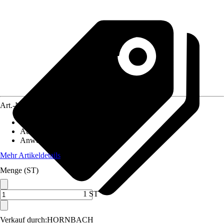
Art.-Nr.
3828788
Artikeltyp
:
Kette
Ausführung
:
Sägekette
Anwendungsbereich
:
Kettensäge
Mehr Artikeldetails
Menge (ST)
1 ST
Verkauf durch:
HORNBACH