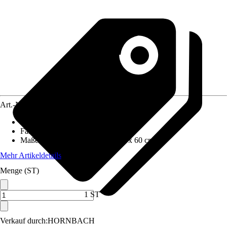
Art.-Nr.
5650971
Material
:
Metall
Farbton
:
Silber
Maße (BxHxT)
:
54 cm x 100 cm x 60 cm
Mehr Artikeldetails
Menge (ST)
1 ST
Verkauf durch:
HORNBACH