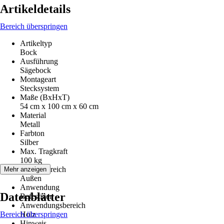
Artikeldetails
Bereich überspringen
Artikeltyp
Bock
Ausführung
Sägebock
Montageart
Stecksystem
Maße (BxHxT)
54 cm x 100 cm x 60 cm
Material
Metall
Farbton
Silber
Max. Tragkraft
100 kg
Einsatzbereich
Mehr anzeigen
Außen
Anwendung
Datenblätter
Befestigen
Anwendungsbereich
Bereich überspringen
Holz
Hinweis