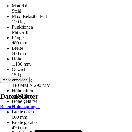
Material
Stahl
Max. Belastbarkeit
120 kg
Funktionen
Mit Griff
Länge
480 mm
Breite
660 mm
Höhe
1.130 mm
Gewicht
15 kg
Ladefläche
Mehr anzeigen
310 MM X 290 MM
Höhe offen
Datenblätter
1.130 mm
Höhe gefaltet
Bereich überspringen
80 mm
Breite offen
660 mm
Breite gefaltet
430 mm