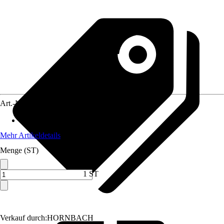
Art.-Nr.
10141860
Max. Belastbarkeit
:
120 kg
Mehr Artikeldetails
Menge (ST)
1 ST
Verkauf durch:
HORNBACH