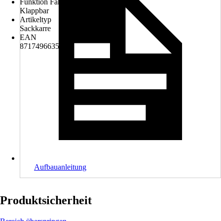
Funktion Fahrgestell
Klappbar
Artikeltyp
Sackkarre
EAN
8717496635211
Aufbauanleitung
Produktsicherheit