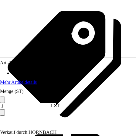
Art.-Nr.
12013514
Max. Belastbarkeit
:
200 kg
Mehr Artikeldetails
Menge (ST)
1 ST
Verkauf durch:
HORNBACH