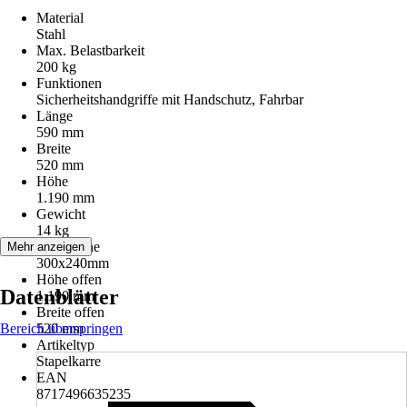
Material
Stahl
Max. Belastbarkeit
200 kg
Funktionen
Sicherheitshandgriffe mit Handschutz, Fahrbar
Länge
590 mm
Breite
520 mm
Höhe
1.190 mm
Gewicht
14 kg
Ladefläche
Mehr anzeigen
300x240mm
Höhe offen
Datenblätter
1.190 mm
Breite offen
Bereich überspringen
520 mm
Artikeltyp
Stapelkarre
EAN
8717496635235