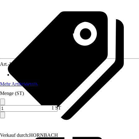
Art.-Nr.
12013496
Max. Belastbarkeit
:
300 kg
Mehr Artikeldetails
Menge (ST)
1 ST
Verkauf durch:
HORNBACH