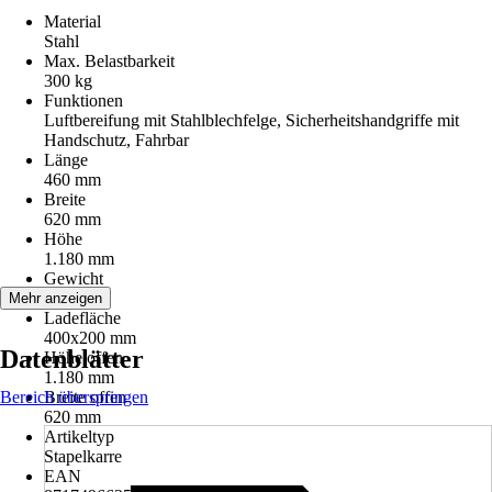
Material
Stahl
Max. Belastbarkeit
300 kg
Funktionen
Luftbereifung mit Stahlblechfelge, Sicherheitshandgriffe mit
Handschutz, Fahrbar
Länge
460 mm
Breite
620 mm
Höhe
1.180 mm
Gewicht
11 kg
Mehr anzeigen
Ladefläche
400x200 mm
Datenblätter
Höhe offen
1.180 mm
Bereich überspringen
Breite offen
620 mm
Artikeltyp
Stapelkarre
EAN