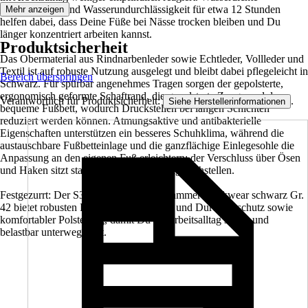
Eigenschaften und Wasserundurchlässigkeit für etwa 12 Stunden
Mehr anzeigen
helfen dabei, dass Deine Füße bei Nässe trocken bleiben und Du
länger konzentriert arbeiten kannst.
Produktsicherheit
Das Obermaterial aus Rindnarbenleder sowie Echtleder, Vollleder und
Textil ist auf robuste Nutzung ausgelegt und bleibt dabei pflegeleicht in
Bereich überspringen
Schwarz. Für spürbar angenehmes Tragen sorgen der gepolsterte,
ergonomisch geformte Schaftrand, die gepolsterte Zunge und das
Verantwortlich für Produktsicherheit:
.
Siehe Herstellerinformationen
bequeme Fußbett, wodurch Druckstellen bei langen Schichten
reduziert werden können. Atmungsaktive und antibakterielle
Eigenschaften unterstützen ein besseres Schuhklima, während die
austauschbare Fußbetteinlage und die ganzflächige Einlegesohle die
Anpassung an den eigenen Fuß erleichtern; der Verschluss über Ösen
und Haken sitzt stabil und lässt sich zügig nachstellen.
Festgezurrt: Der S3 Sicherheitsstiefel Hammer Workwear schwarz Gr.
42 bietet robusten Fußschutz mit Nässe- und Durchtrittschutz sowie
komfortabler Polsterung, damit Du im Arbeitsalltag sicher und
belastbar unterwegs bist.