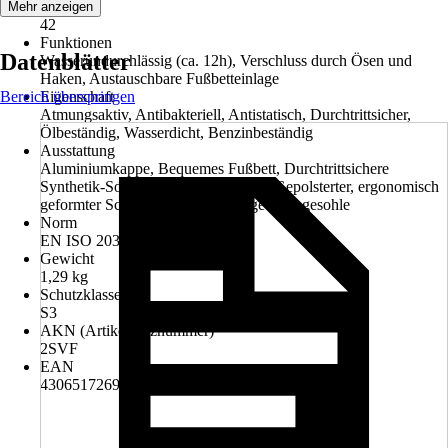
Größe
Mehr anzeigen
42
Funktionen
Datenblätter
Wasserundurchlässig (ca. 12h), Verschluss durch Ösen und
Haken, Austauschbare Fußbetteinlage
Bereich überspringen
Eigenschaft
Atmungsaktiv, Antibakteriell, Antistatisch, Durchtrittsicher,
Ölbeständig, Wasserdicht, Benzinbeständig
Ausstattung
Aluminiumkappe, Bequemes Fußbett, Durchtrittsichere
Synthetik-Sohle, Gepolsterte Zunge, Gepolsterter, ergonomisch
geformter Schaftrand, Ganzflächige Einlegesohle
Norm
EN ISO 20345 S3
Gewicht
1,29 kg
Schutzklasse
S3
AKN (Artikelkurznummer)
2SVF
EAN
4306517269722