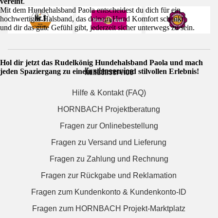
vereint
.
Mit dem Hundehalsband Paola entscheidest du dich für ein
hochwertiges Halsband, das deinem Hund Komfort schenkt
und dir das gute Gefühl gibt, jederzeit sicher unterwegs zu sein.
Hol dir jetzt das Rudelkönig Hundehalsband Paola und mach
Kundenservice
jeden Spaziergang zu einem sicheren und stilvollen Erlebnis!
Hilfe & Kontakt (FAQ)
HORNBACH Projektberatung
Fragen zur Onlinebestellung
Fragen zu Versand und Lieferung
Fragen zu Zahlung und Rechnung
Fragen zur Rückgabe und Reklamation
Fragen zum Kundenkonto & Kundenkonto-ID
Fragen zum HORNBACH Projekt-Marktplatz