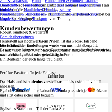
Zoo & Aquaristik
Hund
Hundeleinen & Hundehalsbänder
Dank der
Hundefutter
Neoprenpolsterung
Hundepflege
Hundespielzeug
sitzt das Halsband angenehm am Hals
Hundezubehör
und schont die Haut deines Hundes.
Hundenäpfe
Maulkörbe & Hundegeschirre
Kein Scheuern, kein Ziepen – nur maximaler Tragekomfort, selbst bei
Hundebetten & Hundekissen
Hundehütten & Hundezwinger
langen Spaziergängen oder aktivem Training.
Hundebekleidung
Transport
Kundenbewertungen
Robust, langlebig & wetterfest
Bereich überspringen
Hergestellt aus
hochwertigem Nylon
, ist das Paola-Halsband
Die Echtheit der Bewertungen wurde von uns nicht überprüft.
besonders widerstandsfähig.
Bewertungen können auch von Kunden stammen, die die Ware nicht
Es hält Wind, Regen und Matsch problemlos stand und bleibt auch bei
nachweislich genutzt oder gekauft haben.
stark ziehenden Fellnasen zuverlässig in Form.
Ein Begleiter, der euch lange treu bleibt.
Perfekte Passform für jede Fellnase
Zahlarten
Das Halsband ist
stufenlos verstellbar
und lässt sich individuell
anpassen.
Egal ob Chihuahua oder Labrador – Paola passt sich jeder Größe an
und sitzt dabei sicher und bequem.
Stylisches Statement – Teil der Paola-Serie