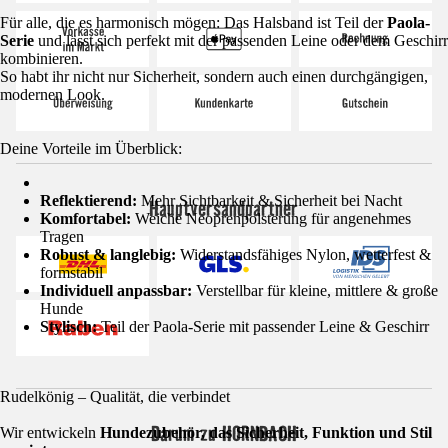
Für alle, die es harmonisch mögen: Das Halsband ist Teil der
Paola-
Serie
und lässt sich perfekt mit der passenden Leine oder dem Geschirr
kombinieren.
So habt ihr nicht nur Sicherheit, sondern auch einen durchgängigen,
modernen Look.
Deine Vorteile im Überblick:
Reflektierend:
Mehr Sichtbarkeit & Sicherheit bei Nacht
Hauptversandpartner
Komfortabel:
Weiche Neoprenpolsterung für angenehmes
Tragen
Robust & langlebig:
Widerstandsfähiges Nylon, wetterfest &
formstabil
Individuell anpassbar:
Verstellbar für kleine, mittlere & große
Hunde
Stylisch:
Teil der Paola-Serie mit passender Leine & Geschirr
Rudelkönig – Qualität, die verbindet
Darum zu HORNBACH
Wir entwickeln
Hundezubehör, das Sicherheit, Funktion und Stil