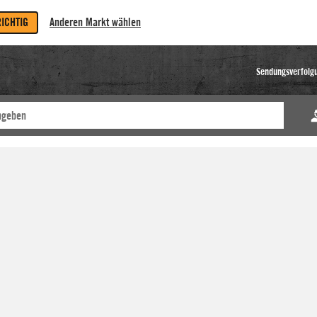
RICHTIG
Anderen Markt wählen
Sendungsverfolg