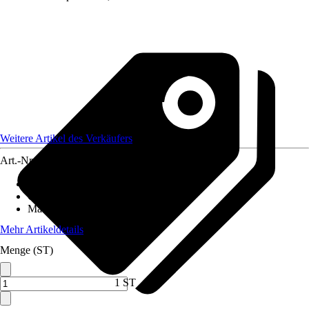
Weitere Artikel des Verkäufers
Art.-Nr.
12590466
Artikeltyp
:
Weihnachtsbaumkugel
Grundfarbe
:
Rot
Material
:
Glas
Mehr Artikeldetails
Menge (ST)
1 ST