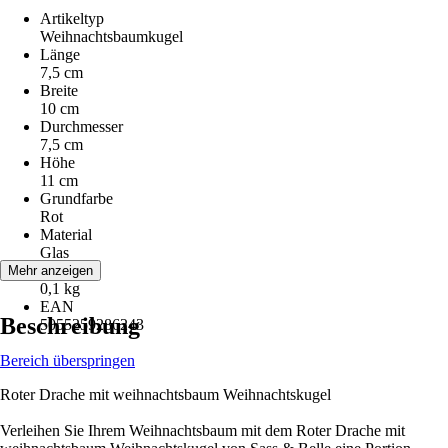
Artikeltyp
Weihnachtsbaumkugel
Länge
7,5 cm
Breite
10 cm
Durchmesser
7,5 cm
Höhe
11 cm
Grundfarbe
Rot
Material
Glas
Gewicht
Mehr anzeigen
0,1 kg
EAN
Beschreibung
5055259286243
Bereich überspringen
Roter Drache mit weihnachtsbaum Weihnachtskugel
Verleihen Sie Ihrem Weihnachtsbaum mit dem Roter Drache mit