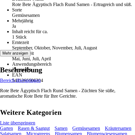
Rote Bete Ägyptisch Flach Rund Samen - Ertragreich und süß.
Sorte
Gemüsesamen
Mehrjährig
Ja
Inhalt reicht für ca.
1 Stück
Erntezeit
September, Oktober, November, Juli, August
Aussaatzeit
Mehr anzeigen
Mai, Juni, Juli, April
Anwendungsbereich
Beschreibung
Ziergarten
EAN
Bereich überspringen
5411266606304
Rote Bete Ägyptisch Flach Rund Samen - Züchten Sie süße,
aromatische Rote Bete für Ihre Gerichte.
Weitere Kategorien
Liste überspringen
Garten
Rasen & Saatgut
Samen
Gemüsesamen
Kräutersamen
Salatsamen
Microgreens
Blumensamen
Blumenwiesensamen