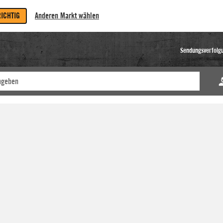
RICHTIG
Anderen Markt wählen
Sendungsverfolg