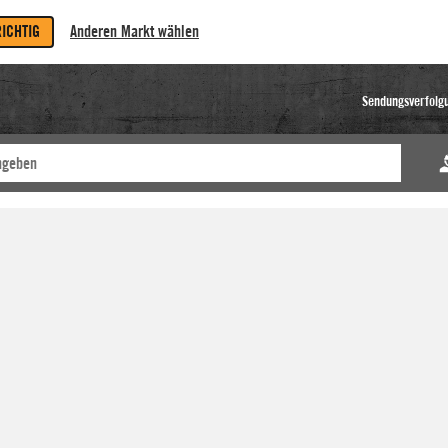
RICHTIG
Anderen Markt wählen
Sendungsverfolg