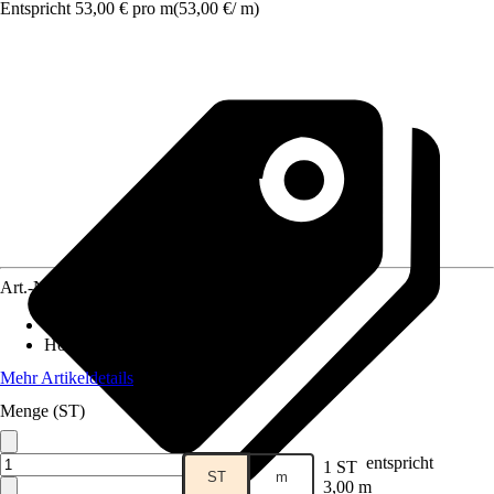
Entspricht 53,00 € pro m
(
53,00 €
/
m
)
Art.-Nr.
12346814
Breite
:
300 cm
Höhe
:
100 cm
Mehr Artikeldetails
Menge (ST)
entspricht
1 ST
ST
m
3,00 m