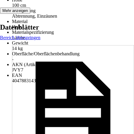
100 cm
Anwendung
Mehr anzeigen
Abtrennung, Einzäunen
Material
Datenblätter
Holz
Materialspezifizierung
Bereich überspringen
Lärche
Gewicht
14 kg
Oberfläche/Oberflächenbehandlung
-
AKN (Artikelkurznummer)
JVY7
EAN
4047883143147