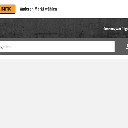
RICHTIG
Anderen Markt wählen
Sendungsverfolg