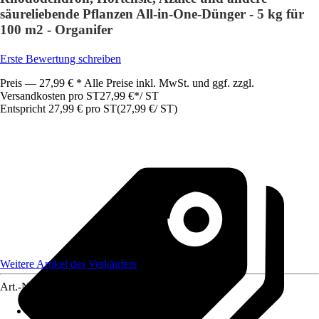
säureliebende Pflanzen All-in-One-Dünger - 5 kg für
100 m2 - Organifer
Erste Bewertung schreiben
Preis — 27,99 € * Alle Preise inkl. MwSt. und ggf. zzgl.
Versandkosten pro ST
27,99 €
*
/
ST
Entspricht 27,99 € pro ST
(
27,99 €
/
ST
)
Weitere Artikel des Verkäufers
Art.-Nr.
12585731
Ausführung
:
Granulat