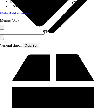
Düngerart
:
Mineralisch-organischer Dünger
Geeignet für
:
Rhododendron
Mehr Artikeldetails
Menge (ST)
1 ST
Verkauf durch:
Organifer