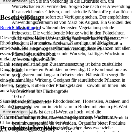
und arbeiten Sie ihn vorsichtig in die Erdkruste ein, um
Mehr anzeigen
Wurzelschäden zu vermeiden. Sorgen Sie nach der Anwendung
für ausreichendes Gießen, damit sich die Nährstoffe gut auflösen
Beschreibung
und den Pflanzen sofort zur Verfügung stehen. Der empfohlene
Anwendungszeitraum ist von März bis August. Ein Großteil des
Bereich überspringen
Stickstoffs wird während der ersten Vegetationsperiode
freigesetzt. Die verbleibende Menge wird in den Folgejahren
Dieser All-in-One-Dünger ist speziell für säureliebende Pflanzen wie
durch mikrobielle Umwandlung nach und nach freigesetzt.
Rhododendren, Hortensien, Azaleen, Kamelien und Heidekraut
Phosphat und Kalium sind sofort verfügbar und tragen zum
entwickelt. Die ausgewogene Formel versorgt diese Pflanzen mit allen
Wurzelwachstum, zur Blüte und zur allgemeinen
essenziellen Nährstoffen für gesunde Wurzeln, kräftiges Wachstum
Pflanzengesundheit bei.
und eine langanhaltende Blüte.
Anwendungszeitraum
Dank seiner vollständigen Zusammensetzung ist keine zusätzliche
Frühjahr
Düngung mit mehreren Produkten notwendig. Die Kombination aus
Inhalt
sofort verfügbaren und langsam freisetzenden Nährstoffen sorgt für
5 kg
eine gleichmäßige Wirkung. Geeignet für säureliebende Pflanzen in
Inhalt
Beeten, Töpfen, Kübeln oder Pflanzgefäßen – sowohl im Innen- als
1 Stück
auch im Außenbereich.
Ausreichend für Flächengröße
100 m²
Säureliebende Pflanzen wie Rhododendren, Hortensien, Azaleen und
Anwendungsbereich
Blaubeeren gedeihen nur in leicht saurem Boden mit einem pH-Wert
Ziergarten
zwischen 4,5 und 6. Ist der pH-Wert zu hoch, wird die
Mehr anzeigen
Warnhinweise
Nährstoffaufnahme reduziert, was zu gehemmtem Wachstum,
Es wird empfohlen, Gartenkleidung zu tragen und das Produkt
Chlorose und verringerter Blüte führt.
bestimmungsgemäß zu verwenden. Organifer bietet Produkte
Produktsicherheit
Ein gut ausbalancierter pH-Wert stellt sicher, dass essenzielle
ausschließlich für Gartenzwecke an.