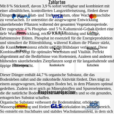
Zahlarten
Mit 8 % Stickstoff, davon 3,9 % sofort verfügbar und kombiniert mit
einer allmählichen, kontrollierten Langzeitfreisetzung, fördert dieser
Dünger kräftiges Blatt- und Triebwachstum, ohne Wachstumsschübe
zu verursachen. Er unterstützt die ausgewogene Entwicklung
säureliebender Pflanzen während der gesamten Vegetationsperiode.
Der zugesetzte 4 % Phosphat- und 5 % Kaliumoxid-Gehalt fördert eine
tiefe Wurzelentwicklung, reiche Knospenbildung und kräftige,
farbintensive Blüten. Phosphat ist essenziell für die Energieproduktion
und stimuliert die Blütenbildung, während Kalium die Pflanze stärkt,
die Krankheitsresistenz erhöht und die Blühdauer verlängert. Diese
Kombination sorgt für optimales Wachstum und Vitalität. Perfekt
abgestimmt auf die Bedürfnisse von Hortensien, Azaleen und anderen
blühenden säureliebenden Zierpflanzen sorgt er für langanhaltende und
üppige Blütenpracht.
Dieser Dünger enthält 44,7 % organische Substanz, die das
Bodenleben nährt und die mikrobielle Aktivität fördert. Dies trägt zu
einem ausgewogenen, lebendigen Boden bei, in dem Pflanzen optimal
gedeihen. Zudem ist er reich an Mineralstoffen und Spurenelementen,
Hauptversandpartner
die die natürliche Bodenfruchtbarkeit verbessern und so ein gesundes,
ertragreiches Substrat schaffen.
Organische Substanz verbessert die Bodenstruktur, erhöht die
Wasserspeicherung und fördert die Luftzirkulation im Wurzelbereich.
So entsteht ein fruchtbares und stabiles Wachstumsumfeld, in dem sich