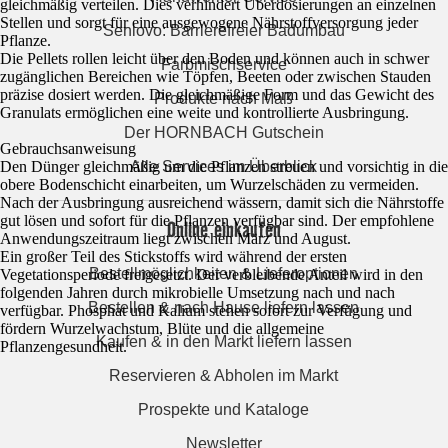
gleichmäßig verteilen. Dies verhindert Überdosierungen an einzelnen
Stellen und sorgt für eine ausgewogene Nährstoffversorgung jeder
Seniovo: Barrierefreier Badumbau
Pflanze.
Die Pellets rollen leicht über den Boden und können auch in schwer
Farbmischservice
zugänglichen Bereichen wie Töpfen, Beeten oder zwischen Stauden
präzise dosiert werden. Die gleichmäßige Form und das Gewicht des
Produkte nach Maß
Granulats ermöglichen eine weite und kontrollierte Ausbringung.
Der HORNBACH Gutschein
Gebrauchsanweisung
Alle Services im Überblick
Den Dünger gleichmäßig um die Pflanzen streuen und vorsichtig in die
obere Bodenschicht einarbeiten, um Wurzelschäden zu vermeiden.
Nach der Ausbringung ausreichend wässern, damit sich die Nährstoffe
gut lösen und sofort für die Pflanzen verfügbar sind. Der empfohlene
Online einkaufen
Anwendungszeitraum liegt zwischen März und August.
Ein großer Teil des Stickstoffs wird während der ersten
Bestellmöglichkeiten & Lieferoptionen
Vegetationsperiode freigesetzt. Der verbleibende Anteil wird in den
folgenden Jahren durch mikrobielle Umsetzung nach und nach
Bestellen & nach Hause liefern lassen
verfügbar. Phosphat und Kalium stehen sofort zur Verfügung und
fördern Wurzelwachstum, Blüte und die allgemeine
Kaufen & in den Markt liefern lassen
Pflanzengesundheit.
Reservieren & Abholen im Markt
Prospekte und Kataloge
Newsletter