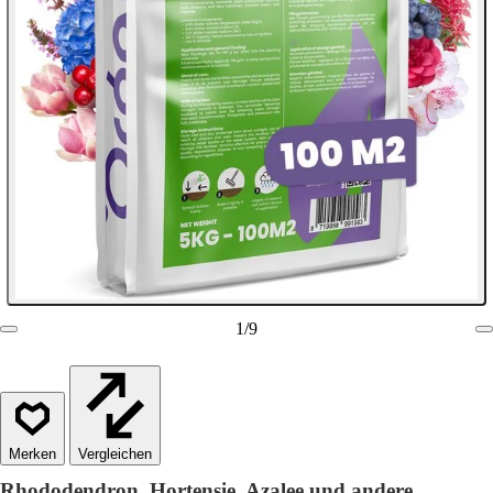
1
/
9
Vergleichen
Rhododendron, Hortensie, Azalee und andere