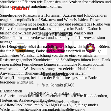
säureliebende Pflanzen wie Hortensien und Azaleen fest etablieren und
Nährstoffe effizient aufnehmen können.
Säureliebende Pflanzen wie Hortensien, Azaleen und Rhododendren
reagieren empfindlich auf Salzstress und Wurzelschäden. Dieser
Premium-Dünger ist besonders schonend und reduziert das Risiko von
Blattverbrennungen und Salzansammlungen im Boden. Dadurch
Darum zu HORNBACH
bleiben die Wurzeln gesund und aktiv, was die Wasser- und
Nährstoffaufnahme verbessert und zu kräftigem Pflanzenwachstum
beiträgt.
Der Dünger unterstützt das natürliche Gleichgewicht in sauren Böden,
das für Blütenbildung, Farbe und Vitalität essenziell ist. Er beugt
zudem einer Wurzelschwächung vor, die zu einer verminderten
Resistenz gegenüber Krankheiten und Schädlingen führen kann. Dank
seiner milden Formulierung können empfindliche Pflanzen optimal
wachsen, ohne Wachstumsstörungen zu erleiden. Ideal für die
Kundenservice
Anwendung in Blumenerde, Gartenbeeten oder sauren
Mischpflanzungen, bei denen der Erhalt eines gesunden Bodens
besonders wichtig ist.
Hilfe & Kontakt (FAQ)
Eigenschaften
HORNBACH Projektberatung
✔ Speziell entwickelt für säureliebende Pflanzen wie Rhododendren,
Hortensien, Azaleen und Kamelien
Fragen zur Onlinebestellung
✔ All-in-One-Formel mit NPK+MgO 8+4+5(+2) für gesundes
Wachstum, leuchtende Farben und reiche Blüte
Fragen zu Versand und Lieferung