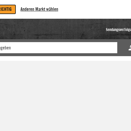
RICHTIG
Anderen Markt wählen
Sendungsverfolg