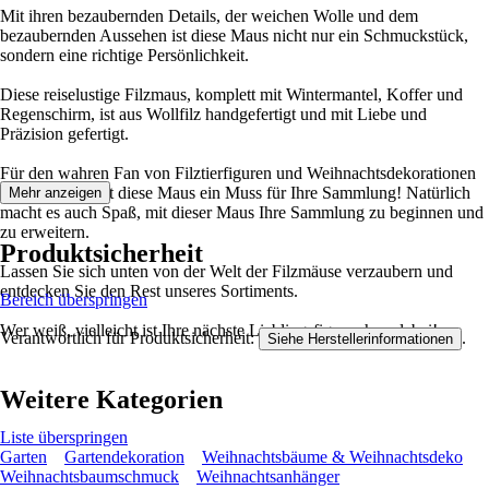
Mit ihren bezaubernden Details, der weichen Wolle und dem
bezaubernden Aussehen ist diese Maus nicht nur ein Schmuckstück,
sondern eine richtige Persönlichkeit.
Diese reiselustige Filzmaus, komplett mit Wintermantel, Koffer und
Regenschirm, ist aus Wollfilz handgefertigt und mit Liebe und
Präzision gefertigt.
Für den wahren Fan von Filztierfiguren und Weihnachtsdekorationen
mit Charakter ist diese Maus ein Muss für Ihre Sammlung! Natürlich
Mehr anzeigen
macht es auch Spaß, mit dieser Maus Ihre Sammlung zu beginnen und
zu erweitern.
Produktsicherheit
Lassen Sie sich unten von der Welt der Filzmäuse verzaubern und
entdecken Sie den Rest unseres Sortiments.
Bereich überspringen
Wer weiß, vielleicht ist Ihre nächste Lieblingsfigur schon dabei!
Verantwortlich für Produktsicherheit:
.
Siehe Herstellerinformationen
Weitere Kategorien
Liste überspringen
Garten
Gartendekoration
Weihnachtsbäume & Weihnachtsdeko
Weihnachtsbaumschmuck
Weihnachtsanhänger