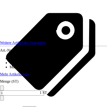
Weitere Artikel des Verkäufers
Art.-Nr.
12590586
Artikeltyp
:
Weihnachtsbaumkugel
Grundfarbe
:
Weiß
Material
:
Filz
Mehr Artikeldetails
Menge (ST)
1 ST