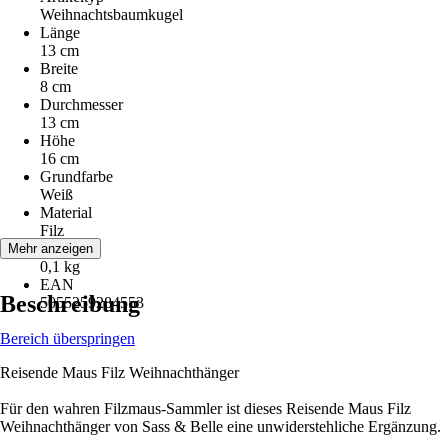
Weihnachtsbaumkugel
Länge
13 cm
Breite
8 cm
Durchmesser
13 cm
Höhe
16 cm
Grundfarbe
Weiß
Material
Filz
Gewicht
Mehr anzeigen
0,1 kg
EAN
Beschreibung
5055259284553
Bereich überspringen
Reisende Maus Filz Weihnachthänger
Für den wahren Filzmaus-Sammler ist dieses Reisende Maus Filz
Weihnachthänger von Sass & Belle eine unwiderstehliche Ergänzung.