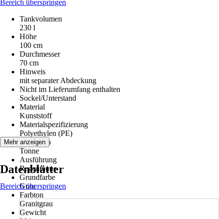
Bereich überspringen
Tankvolumen
230 l
Höhe
100 cm
Durchmesser
70 cm
Hinweis
mit separater Abdeckung
Nicht im Lieferumfang enthalten
Sockel/Unterstand
Material
Kunststoff
Materialspezifizierung
Polyethylen (PE)
Artikeltyp
Mehr anzeigen
Tonne
Ausführung
Datenblätter
Regentonne
Grundfarbe
Bereich überspringen
Grau
Farbton
Granitgrau
Gewicht