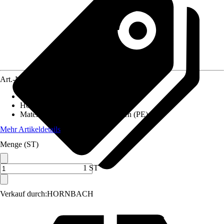
Art.-Nr.
3845068
Tankvolumen
:
230 l
Höhe
:
100 cm
Materialspezifizierung
:
Polyethylen (PE)
Mehr Artikeldetails
Menge (ST)
1 ST
Verkauf durch:
HORNBACH