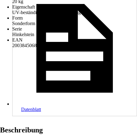
20 kg
Eigenschaft
UV-beständig, Witterungsbeständig
Form
Sonderform
Serie
Hinkelstein
EAN
2003845068004, 4400008191407
Datenblatt
Beschreibung