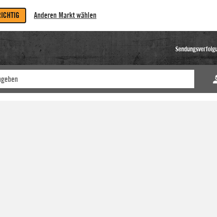
RICHTIG
Anderen Markt wählen
Sendungsverfolg