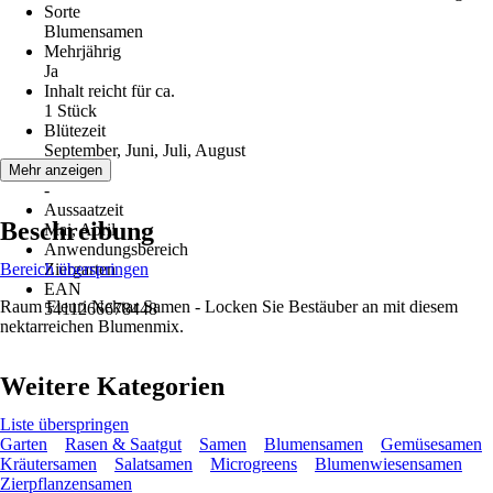
Sorte
Blumensamen
Mehrjährig
Ja
Inhalt reicht für ca.
1 Stück
Blütezeit
September, Juni, Juli, August
Erntezeit
Mehr anzeigen
-
Aussaatzeit
Beschreibung
Mai, April
Anwendungsbereich
Bereich überspringen
Ziergarten
EAN
Raum Fleuri Nektar Samen - Locken Sie Bestäuber an mit diesem
5411266678448
nektarreichen Blumenmix.
Weitere Kategorien
Liste überspringen
Garten
Rasen & Saatgut
Samen
Blumensamen
Gemüsesamen
Kräutersamen
Salatsamen
Microgreens
Blumenwiesensamen
Zierpflanzensamen