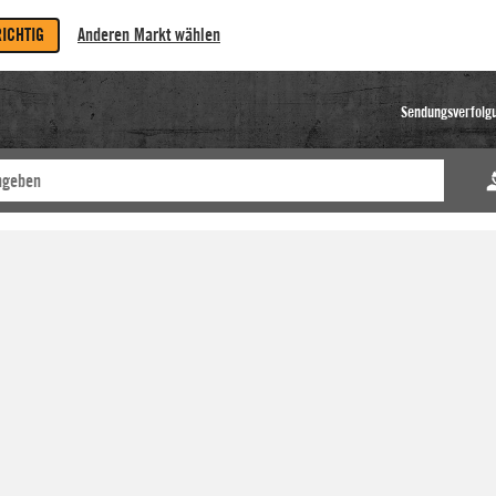
RICHTIG
Anderen Markt wählen
Sendungsverfolg