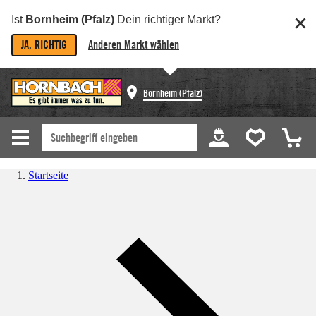
Ist
Bornheim (Pfalz)
Dein richtiger Markt?
JA, RICHTIG
Anderen Markt wählen
Bornheim (Pfalz)
Startseite