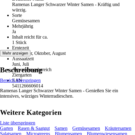
Ramenas Langer Schwarzer Winter Samen - Kräftig und
würzig.
Sorte
Gemüsesamen
Mehrjährig
Ja
Inhalt reicht für ca.
1 Stück
Erntezeit
September, Oktober, August
Mehr anzeigen
Aussaatzeit
Juni, Juli
Beschreibung
Anwendungsbereich
Ziergarten
Bereich überspringen
EAN
5411266606014
Ramenas Langer Schwarzer Winter Samen - Genießen Sie ein
intensives, würziges Winterradieschen.
Weitere Kategorien
Liste überspringen
Garten
Rasen & Saatgut
Samen
Gemüsesamen
Kräutersamen
Salatsamen
Microgreens
Blumensamen
Blumenwiesensamen