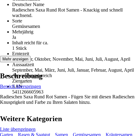
Deutscher Name
Radieschen Saxa Rund Rot Samen - Knackig und schnell
wachsend.
Sorte
Gemüsesamen
Mehrjährig
Ja
Inhalt reicht für ca.
1 Stück
Erntezeit
September, Oktober, November, Mai, Juni, Juli, August, April
Mehr anzeigen
Aussaatzeit
September, Mai, März, Juni, Juli, Januar, Februar, August, April
Beschreibung
Anwendungsbereich
Ziergarten
Bereich überspringen
EAN
5411266605963
Radieschen Saxa Rund Rot Samen - Fügen Sie mit diesen Radieschen
Knusprigkeit und Farbe zu Ihren Salaten hinzu.
Weitere Kategorien
Liste überspringen
Garten
Rasen & Saatgut
Samen
Gemüsesamen
Kräutersamen