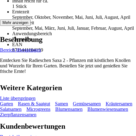
Inhalt reicht für ca.
1 Stück
Erntezeit
September, Oktober, November, Mai, Juni, Juli, August, April
Aussaatzeit
Mehr anzeigen
September, Mai, März, Juni, Juli, Januar, Februar, August, April
Anwendungsbereich
Beschreibung
Ziergarten
EAN
Bereich überspringen
8711441104159
Entdecken Sie Radieschen Saxa 2 - Pflanzen mit köstlichen Knollen
und Wurzeln für Ihren Garten. Bestellen Sie jetzt und genießen Sie
frische Ernte!
Weitere Kategorien
Liste überspringen
Garten
Rasen & Saatgut
Samen
Gemüsesamen
Kräutersamen
Salatsamen
Microgreens
Blumensamen
Blumenwiesensamen
Zierpflanzensamen
Kundenbewertungen