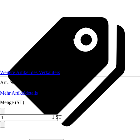
Weitere Artikel des Verkäufers
Art.-Nr.
12423467
Mehr Artikeldetails
Menge (ST)
1 ST