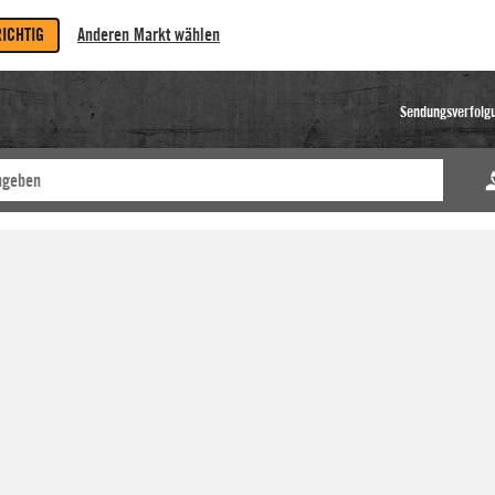
RICHTIG
Anderen Markt wählen
Sendungsverfolg