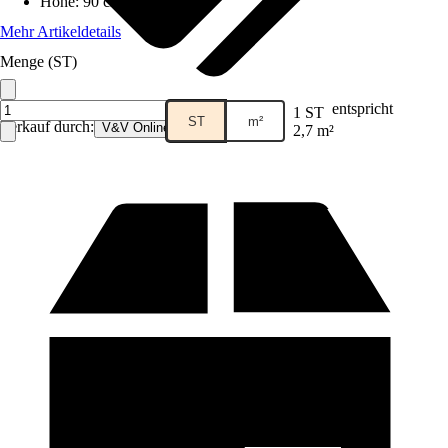
Höhe
:
90 cm
Mehr Artikeldetails
Menge (ST)
entspricht
1 ST
ST
m²
Verkauf durch:
V&V Online GmbH
2,7 m²