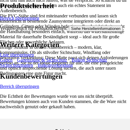
nicht und hält auch nach Jahren, was sie verspricht. So schaffst du dir
Produktsicherheit
nicht nur Privatsphäre, sondern auch ein echtes Statement im
Außenbereich.
Die PVC-Stäbe sind fest miteinander verbunden und lassen sich
Bereich überspringen
kinderleicht in bestehende Zaunsysteme integrieren oder direkt an
Geländern, Gittern oder Wänden befestigen. Ihre Leichtigkeit macht
Verantwortlich für Produktsicherheit:
.
Siehe Herstellerinformationen
die Handhabung besonders einfach, während das widerstandsfähige
Material für dauerhafte Beständigkeit sorgt – ideal auch für große
Flächen oder gewerbliche Anlagen.
Weitere Kategorien
Bringe Struktur in deinen Außenbereich – modern, klar,
kompromisslos. Ob als stilvoller Sichtschutz, Windfang oder
Liste überspringen
dekorative Verkleidung: Diese Matte passt sich deinen Anforderungen
Garten
Gartenzäune & Sichtschutz
Balkon Sichtschutz
perfekt an. Sie ist der ideale Begleiter für alle, die eine pflegeleichte
Sichtschutzmatten
Balkonverkleidung
und optisch ansprechende Lösung suchen, die auch unter rauen
Bedingungen eine gute Figur macht.
Kundenbewertungen
Bereich überspringen
Die Echtheit der Bewertungen wurde von uns nicht überprüft.
Bewertungen können auch von Kunden stammen, die die Ware nicht
nachweislich genutzt oder gekauft haben.