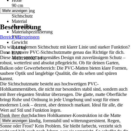
Höhe
90 cm
Anwendung
Mehr anzeigen
Sichtschutz
Material
Beschreibung
Kunststoff
Materialspezifizierung
Bereich überspringen
PVC
Gewicht
Du willst modernen Sichtschutz mit klarer Linie und starker Funktion?
4,44 kg
Dann ist unsere PVC-Sichtschutzmatte genau das Richtige für dich.
EAN
Diese Matte vereint zeitgemäßes Design mit zuverlässigem Schutz –
4013198002714
robust, wetterfest und absolut pflegeleicht. Ob für deinen Garten,
Balkon oder Gewerbebereich: Die PVC-Matten bieten klare Formen,
saubere Optik und langlebige Qualität, die du sehen und spüren
kannst.
Die Sichtschutzmatte besteht aus hochwertigen PVC-
Hohlkammerstäben, die nicht nur besonders stabil sind, sondern auch
mit ihrer eleganten Struktur überzeugen. Die glatte, matte Oberfläche
bringt Ruhe und Ordnung in jede Umgebung und sorgt für einen
modernen Look – dezent, aber dennoch markant. Ideal für alle, die
Wert auf Stil und Funktion legen.
Dank ihrer durchdachten Hohlkammer-Konstruktion ist die Matte
extrem windbeständig, formstabil und witterungsresistent. Regen,
Mehr anzeigen
Sonne oder Frost? Kein Problem. Sie bleibt farbecht, verzieht sich