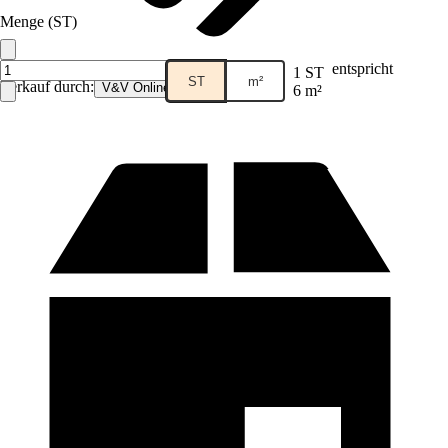
Menge (ST)
entspricht
1 ST
ST
m²
Verkauf durch:
V&V Online GmbH
6 m²