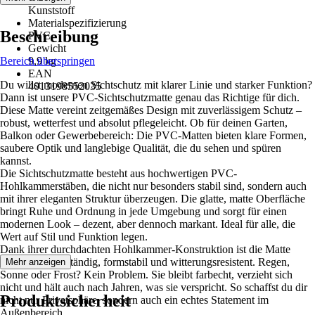
Kunststoff
Materialspezifizierung
Beschreibung
PVC
Gewicht
Bereich überspringen
9,9 kg
EAN
Du willst modernen Sichtschutz mit klarer Linie und starker Funktion?
4013198552035
Dann ist unsere PVC-Sichtschutzmatte genau das Richtige für dich.
Diese Matte vereint zeitgemäßes Design mit zuverlässigem Schutz –
robust, wetterfest und absolut pflegeleicht. Ob für deinen Garten,
Balkon oder Gewerbebereich: Die PVC-Matten bieten klare Formen,
saubere Optik und langlebige Qualität, die du sehen und spüren
kannst.
Die Sichtschutzmatte besteht aus hochwertigen PVC-
Hohlkammerstäben, die nicht nur besonders stabil sind, sondern auch
mit ihrer eleganten Struktur überzeugen. Die glatte, matte Oberfläche
bringt Ruhe und Ordnung in jede Umgebung und sorgt für einen
modernen Look – dezent, aber dennoch markant. Ideal für alle, die
Wert auf Stil und Funktion legen.
Dank ihrer durchdachten Hohlkammer-Konstruktion ist die Matte
extrem windbeständig, formstabil und witterungsresistent. Regen,
Mehr anzeigen
Sonne oder Frost? Kein Problem. Sie bleibt farbecht, verzieht sich
nicht und hält auch nach Jahren, was sie verspricht. So schaffst du dir
Produktsicherheit
nicht nur Privatsphäre, sondern auch ein echtes Statement im
Außenbereich.