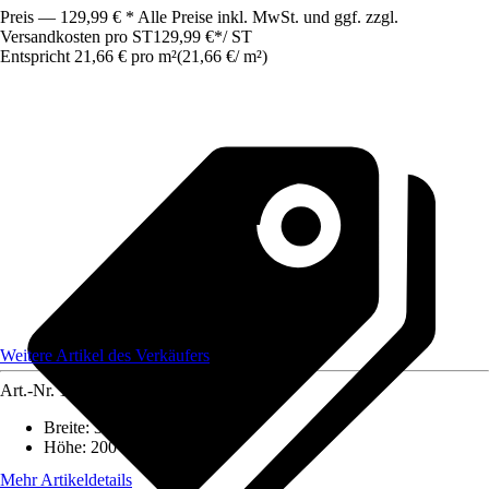
Preis — 129,99 € * Alle Preise inkl. MwSt. und ggf. zzgl.
Versandkosten pro ST
129,99 €
*
/
ST
Entspricht 21,66 € pro m²
(
21,66 €
/
m²
)
Weitere Artikel des Verkäufers
Art.-Nr.
12477518
Breite
:
300 cm
Höhe
:
200 cm
Mehr Artikeldetails