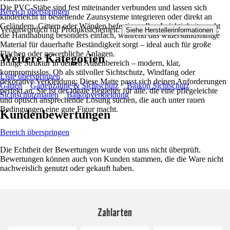
Die PVC-Stäbe sind fest miteinander verbunden und lassen sich
Bereich überspringen
kinderleicht in bestehende Zaunsysteme integrieren oder direkt an
Geländern, Gittern oder Wänden befestigen. Ihre Leichtigkeit macht
Verantwortlich für Produktsicherheit:
.
Siehe Herstellerinformationen
die Handhabung besonders einfach, während das widerstandsfähige
Material für dauerhafte Beständigkeit sorgt – ideal auch für große
Flächen oder gewerbliche Anlagen.
Weitere Kategorien
Bringe Struktur in deinen Außenbereich – modern, klar,
kompromisslos. Ob als stilvoller Sichtschutz, Windfang oder
Liste überspringen
dekorative Verkleidung: Diese Matte passt sich deinen Anforderungen
Garten
Gartenzäune & Sichtschutz
Balkon Sichtschutz
perfekt an. Sie ist der ideale Begleiter für alle, die eine pflegeleichte
Sichtschutzmatten
Balkonverkleidung
und optisch ansprechende Lösung suchen, die auch unter rauen
Bedingungen eine gute Figur macht.
Kundenbewertungen
Bereich überspringen
Die Echtheit der Bewertungen wurde von uns nicht überprüft.
Bewertungen können auch von Kunden stammen, die die Ware nicht
nachweislich genutzt oder gekauft haben.
Zahlarten