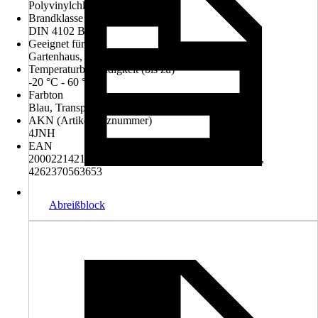
Polyvinylchlorid (PVC)
Brandklasse
DIN 4102 B1
Geeignet für
Gartenhaus, Unterstand
Temperaturbeständigkeit (bis zu)
-20 °C - 60 °C
Farbton
Blau, Transparent
AKN (Artikelkurznummer)
4JNH
EAN
2000221421002, 4003412018454, 4014677042474,
4262370563653
Abreißblock