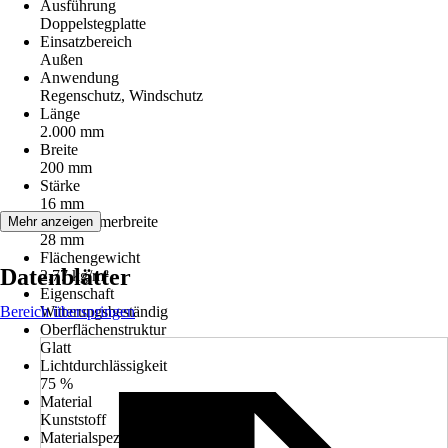
Ausführung
Doppelstegplatte
Einsatzbereich
Außen
Anwendung
Regenschutz, Windschutz
Länge
2.000 mm
Breite
200 mm
Stärke
16 mm
Hohlkammerbreite
Mehr anzeigen
28 mm
Flächengewicht
Datenblätter
2,77 kg/m²
Eigenschaft
Bereich überspringen
Witterungsbeständig
Oberflächenstruktur
Glatt
Lichtdurchlässigkeit
75 %
Material
Kunststoff
Materialspezifizierung