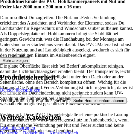
Produktmerkmale des PVC Hohlkammerpaneels mit Nut und
Feder klar 2000 mm x 200 mm x 16 mm
Darum solltest Du zugreifen: Die Nut-und-Feder-Verbindung
erleichtert das Ausrichten und Verbinden der Elemente, sodass Du
Lichtbänder für Regenschutz und Windschutz sauber aufbauen kannst.
Als Doppelstegplatte mit Hohlkammern bringt sie Stabilität bei
geringem Gewicht mit, was die Handhabung bei der Montage am
Unterstand oder Gartenhaus vereinfacht. Das PVC-Material ist robust
in der Nutzung und auf Langlebigkeit ausgelegt, wodurch es sich für
den regelmäßigen Einsatz im Außenbereich eignet.
Mehr anzeigen
Die glatte Oberfläche lässt sich bei Bedarf unkompliziert reinigen,
damit die Lichtdurchlässigkeit erhalten bleibt. Der transparente, leicht
Produktsicherheit
bläuliche Farbton sorgt für Helligkeit unter dem Dach oder an der
Seitenfläche, ohne den Bereich komplett zu öffnen. Wichtig für die
Planung: Die Nut-und-Feder-Verbindung ist nicht regendicht, daher ist
Bereich überspringen
der Einsatz als Dacheindeckung nicht geeignet; zudem kann UV-
Strahlung die Haltbarkeit bei jahrelangem Einsatz beeinträchtigen,
Verantwortlich für Produktsicherheit:
.
Siehe Herstellerinformationen
weshalb ein möglichst geschützter Einbauort sinnvoll ist.
Festgezurrt: Diese PVC-Doppelstegplatte ist eine praktische Lösung
Weitere Kategorien
für Lichtbänder als Wind- und Regenschutz im Außenbereich, wenn
Du eine einfache Verbindung per Nut und Feder suchst und keine
Liste überspringen
regendichte Dacheindeckung benötigst.
Baustoffe
Bedachung
Kunststoffdach