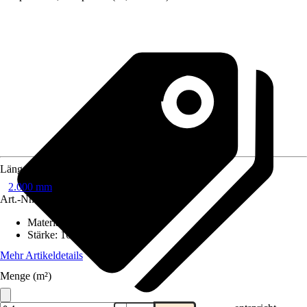
Länge
2.000 mm
Art.-Nr.
221421
Material
:
Kunststoff
Stärke
:
16 mm
Mehr Artikeldetails
Menge (m²)