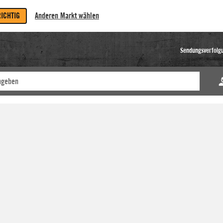
RICHTIG
Anderen Markt wählen
Sendungsverfolg