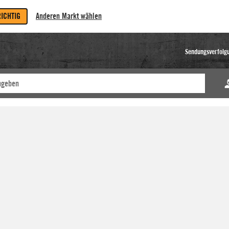
RICHTIG
Anderen Markt wählen
Sendungsverfolg