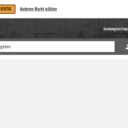
RICHTIG
Anderen Markt wählen
Sendungsverfolg