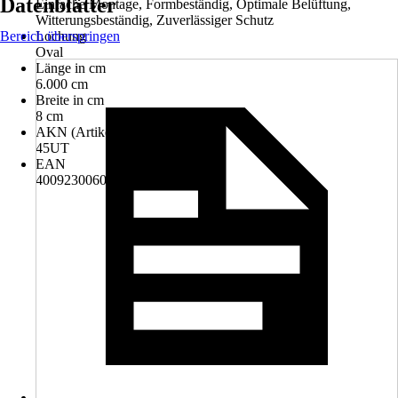
Datenblätter
Einfache Montage, Formbeständig, Optimale Belüftung,
Witterungsbeständig, Zuverlässiger Schutz
Bereich überspringen
Lochung
Oval
Länge in cm
6.000 cm
Breite in cm
8 cm
AKN (Artikelkurznummer)
45UT
EAN
4009230060002