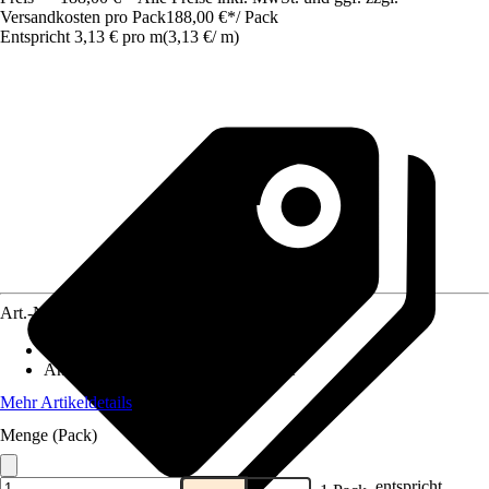
Versandkosten pro Pack
188,00 €
*
/
Pack
Entspricht 3,13 € pro m
(
3,13 €
/
m
)
Art.-Nr.
10296667
Anwendung
:
Schützen, Belüften
Anwendungsbereich
:
Dach, Fassade
Mehr Artikeldetails
Menge (Pack)
entspricht