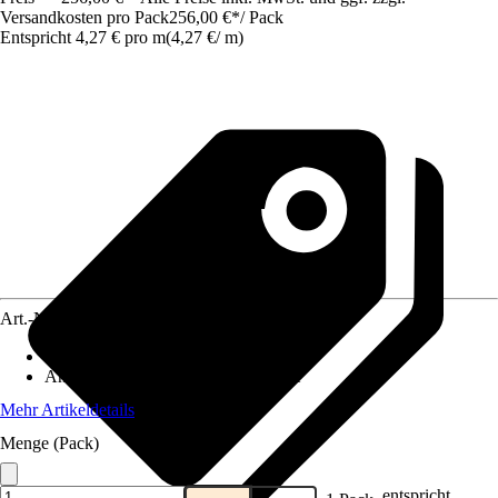
Versandkosten pro Pack
256,00 €
*
/
Pack
Entspricht 4,27 € pro m
(
4,27 €
/
m
)
Art.-Nr.
10296668
Anwendung
:
Schützen, Belüften
Anwendungsbereich
:
Dach, Fassade
Mehr Artikeldetails
Menge (Pack)
entspricht