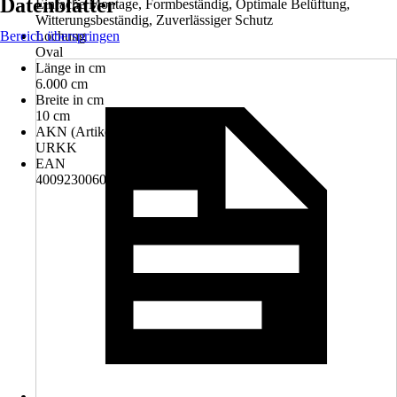
Datenblätter
Einfache Montage, Formbeständig, Optimale Belüftung,
Witterungsbeständig, Zuverlässiger Schutz
Bereich überspringen
Lochung
Oval
Länge in cm
6.000 cm
Breite in cm
10 cm
AKN (Artikelkurznummer)
URKK
EAN
4009230060026